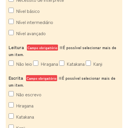
Nível básico
Nível intermediário
Nível avançado
Leitura
※É possível selecionar mais de
Campo obrigatório
um item.
Não leio
Hiragana
Katakana
Kanji
Escrita
※É possível selecionar mais de
Campo obrigatório
um item.
Não escrevo
Hiragana
Katakana
Kanji