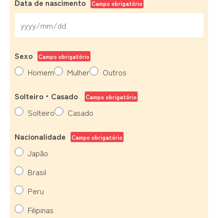
Data de nascimento
Campo obrigatório
Sexo
Campo obrigatório
Homem
Mulher
Outros
Solteiro・Casado
Campo obrigatório
Solteiro
Casado
Nacionalidade
Campo obrigatório
Japão
Brasil
Peru
Filipinas